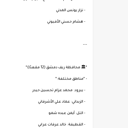
- نزار يونس المدني
- هشام حسني الأفيوني
---
*🏛 محافظة ريف دمشق (12 مقعدًا)*
- *مناطق مختلفة:*
- يبرود: محمد عزام تحسين حيدر
- الزبداني: عماد علي الأشرفاني
- التل: أيمن عبده شمو
- القطيفة: خالد عرفات عرابي