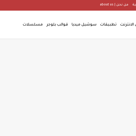
ة
من نحن | about us
 الانترنت
تطبيقات
سوشيل ميديا
قوالب بلوجر
مسلسلات