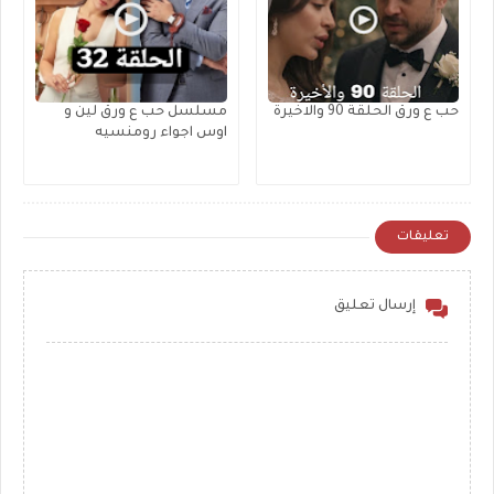
حب ع ورق الحلقة 90 والاخيرة
مسلسل حب ع ورق لين و
اوس اجواء رومنسيه
تعليقات
إرسال تعليق